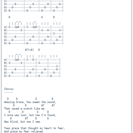
G|-----------|---------|-------|-------|

D|-----0-----|-----0---|-----0-|-----0-|

A|---0-------|---0-----|---0---|---0---|

D|-0---------|-0-------|-0-----|-0-----|

   D                     G       D

        _ _         _

   | | | | |   | | | |   | | |   | | |

e|-5---2p0---|-2---2p0-|-------|-------|

B|---------3-|---------|-3---0-|-----3-|

G|-----------|---------|-------|-2-----|

D|-----0-----|-----0---|-----0-|-----0-|

A|---0-------|---0-----|---0---|---0---|

D|-0---------|-0-------|-0-----|-0-----|

              A7(+6)   D

        _ _

   | | | | |   | | |   | | |   | | |

e|-----2p0---|-2---0-|-------|-------|

B|-3-------3-|-------|-3-----|-------|

G|-----------|-------|-------|-----2-|

D|-----0-----|-----0-|-----0-|-----0-|

A|---0-------|---0---|---0---|---0---|

D|-0---------|-0-----|-0-----|-0-----|

Chorus:

------

  D     D            G          D

Amazing Grace, how sweet the sound,

      D       D          A7     A7 

That saved a wretch like me.

   D        D         G      D

I once was lost, but now I'm found,

    D         A7     D       D

Was blind, but now I see.

Twas grace that thought my heart to fear, 

And grace my fear relieved. 
