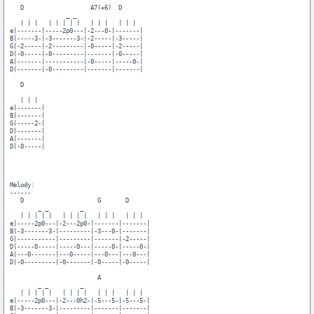
   D                   A7(+6)  D

                _ _

   | | |   | | | | |   | | |   | | |

e|-------|-----2p0---|-2---0-|-------|

B|-----3-|-3-------3-|-2-----|-3-----|

G|-2-----|-2---------|-0-----|-2-----|

D|-0-----|-0---------|-------|-0-----|

A|-------|-----------|-0-----|-----0-|

D|-------|-0---------|-------|-------|

   D

   | | |

e|-------|

B|-------|

G|-----2-|

D|-------|

A|-------|

D|-0-----|

Melody:

------

   D                     G       D

        _ _         _

   | | | | |   | | | |   | | |   | | |

e|-----2p0---|-2---2p0-|-------|-------|

B|-3-------3-|---------|-3---0-|-------|

G|-----------|---------|-------|-2-----|

D|-----0-----|-----0---|-----0-|-----0-|

A|---0-------|---0-----|---0---|---0---|

D|-0---------|-0-------|-0-----|-0-----|

                         A 

        _ _         _

   | | | | |   | | | |   | | |   | | |

e|-----2p0---|-2---0h2-|-5---5-|-5---5-|

B|-3-------3-|---------|-------|-------|
