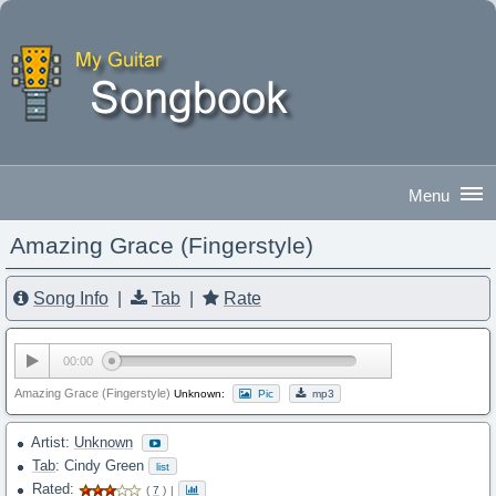
Amazing Grace (Fingerstyle)
Good Morning
|
Sign In
Song Info
|
Tab
|
Rate
00:00
Amazing Grace (Fingerstyle)
Unknown:
Pic
mp3
Artist:
Unknown
Tab
: Cindy Green
list
Rated:
(
7
)
|