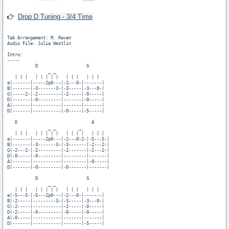
Drop D Tuning - 3/4 Time
Tab Arrangement: M. Raven

Audio File: Julia Westlin

Intro:

-----

           D                   G

                _ _ 

   | | |   | | | | |   | | |   | | |

e|-------|-----2p0---|-2---0-|-------|

B|-------|-3-------3-|-3-----|-3---0-|

G|-----2-|-2---------|-2-----|-0-----|

D|-------|-0---------|-------|-0-----|

A|-------|-----------|-------|-------|

D|-------|-----------|-0-----|-5-----|

   D                             A

                _ _         _

   | | |   | | | | |   | | | |   | | |

e|-------|-----2p0---|-2---0-2-|-5---5-|

B|-------|-3-------3-|-3-------|-2---2-|

G|-2---2-|-2---------|-2-------|-2---2-|

D|-0-----|-0---------|---------|-------|

A|-------|-----------|---------|-0-----|

D|-------|-0---------|-0-------|-------|

           D                   G

                _ _

   | | |   | | | | |   | | |   | | |

e|-5---5-|-5---2p0---|-2---0-|-------|

B|-2-----|---------3-|-3-----|-3---0-|

G|-2-----|-----------|-2-----|-0-----|

D|-2-----|-0---------|-0-----|-0-----|

A|-0-----|-----------|-------|-------|

D|-------|-----------|-------|-5-----|
